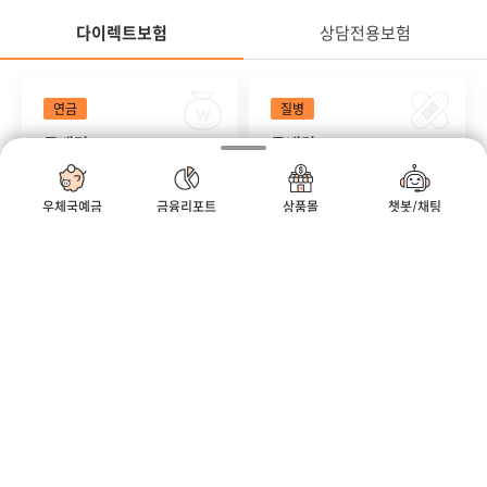
다이렉트보험
상담전용보험
정
다이렉트보험
연금
질병
무배당
무배당
우체국온라인연금저축보
우체국온라인암보험
험 2504
2504
#세액공제 #연금 #연금저축
#방사선 #비갱신형 #생식기암
우체국예금
금융리포트
상품몰
챗봇/채팅
정
모바일우편함
우체국
우체국쇼핑
어린이
상해
무배당
무배당
우체국온라인어린이보험
우체국온라인종합건강보
2504
험(갱신형) 2504
#골절 #깁스 #만원
#진단부터 #입원수술