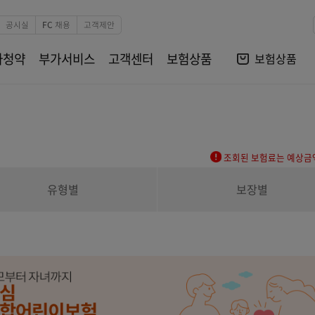
본문 바로가기
비자보호
공시실
FC 채용
고객제안
전자청약
부가서비스
고객센터
보험상품
조회된
유형별
보