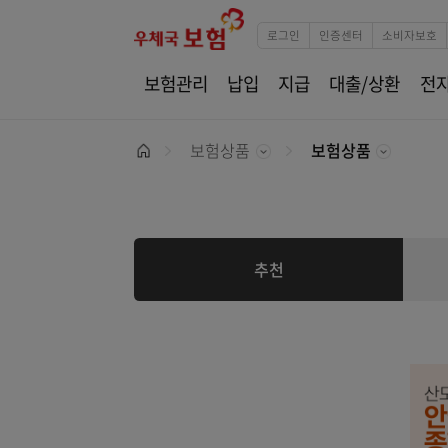
로그인
인증센터
소
보험관리
납입
지급
대출/상환
보험상품
보험상품
Home
추천