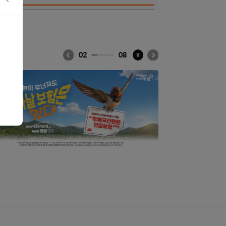
적용
02
08
이전프로모션
다음프로모션