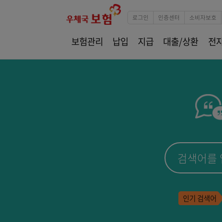
로그인
인증센터
소
보험관리
납입
지급
대출/상환
인기