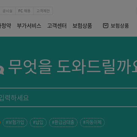
본문 바로가기
비자보호
공시실
FC 채용
고객제안
전자청약
부가서비스
고객센터
보험상품
무엇을 도와드
#보험가입
#납입
#환급금대출
#자동이체
 검색어