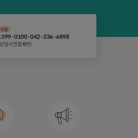
보험
1599−0100·042−336−6898
(상담사연결
0
번)
기