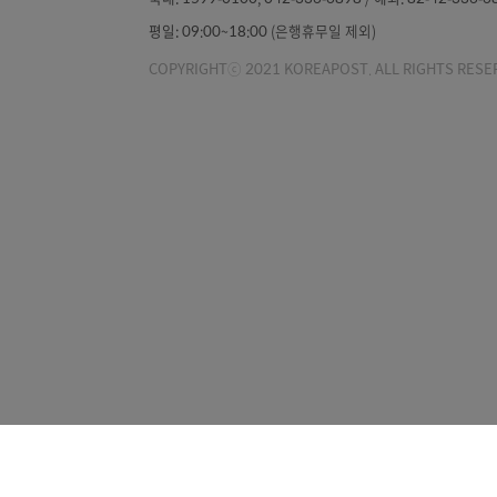
우체국소개
개인정보처리방침
우체국 보험 고객센터(발신자 부담)
국내:
1599-0100, 042-336-6898 /
해외:
82-42
평일:
09:00~18:00 (은행휴무일 제외)
COPYRIGHTⓒ 2021 KOREAPOST. ALL RIGH