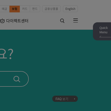
예금
보험
카드
펀드
금융상품몰
English
보험상품
다이렉트센터
전체메뉴
검색하기
릴까요?
검색 버튼
FAQ 보기