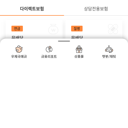
다이렉트보험
상담전용보험
정
다이렉트보험
연금
질병
무배당
무배당
우체국온라인연금저축보
우체국온라인암보험
험 2504
2504
#세액공제 #연금 #연금저축
#방사선 #비갱신형 #생식기암
우체국예금
금융리포트
상품몰
챗봇/채팅
정
모바일우편함
우체국
우체국쇼핑
어린이
상해
무배당
무배당
우체국온라인어린이보험
우체국온라인종합건강보
2504
험(갱신형) 2504
#골절 #깁스 #만원
#진단부터 #입원수술