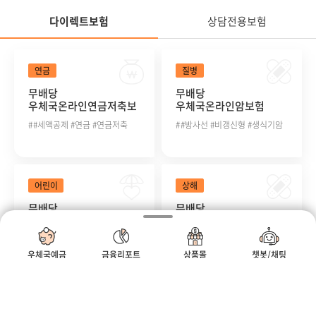
다이렉트보험
상담전용보험
정
다이렉트보험
연금
질병
무배당
무배당
우체국온라인연금저축보
우체국온라인암보험
험 2504
2504
#세액공제 #연금 #연금저축
#방사선 #비갱신형 #생식기암
정
어린이
상해
무배당
무배당
우체국온라인어린이보험
우체국온라인종합건강보
2504
험(갱신형) 2504
#골절 #깁스 #만원
#진단부터 #입원수술
우체국예금
금융리포트
상품몰
챗봇/채팅
모바일우편함
우체국
우체국쇼핑