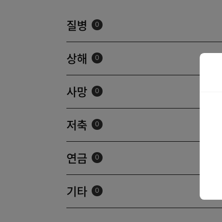
내림차순 정렬
상품명순
질병
0
상해
0
사망
0
저축
0
연금
0