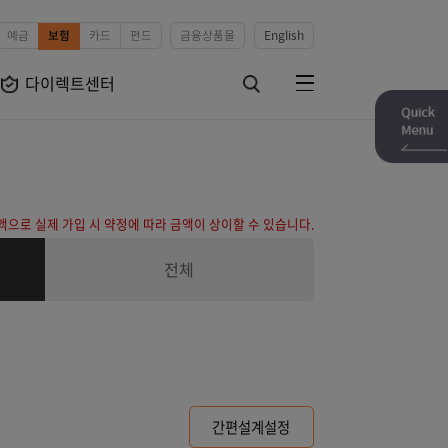
예금
보험
카드
펀드
금융상품몰
English
보험상품
다이렉트센터
전체메뉴
검색하기
 보험료는 예상금액으로 실제 가입 시 약정에 따라 금액이 상이할 수 있습니다
장별
전체