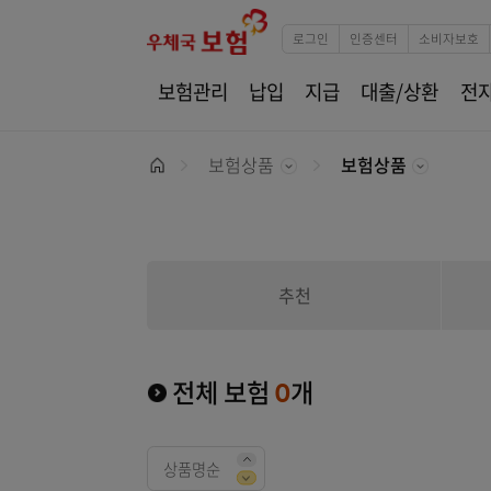
로그인
인증센터
소
보험관리
납입
지급
대출/상환
보험상품
보험상품
Home
추천
전체 보험
0
개