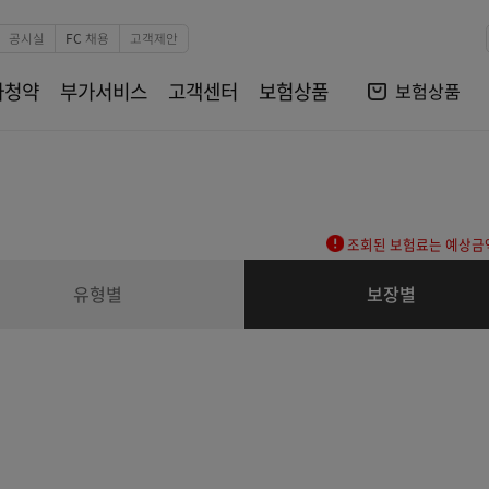
본문 바로가기
비자보호
공시실
FC 채용
고객제안
전자청약
부가서비스
고객센터
보험상품
조회된
유형별
보